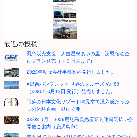
最近の投稿
緊急販売支援 人吉温泉あゆの里 謝恩宿泊企
画プラン発売（～９月末まで）
2026年度版会社事業案内発行しました。
■総合パンフレット 世界のクルーズ Vol.83
（2026年6月12日 発行）発売しました。
阿蘇の日本文化リゾート鳴鳳堂で没入感たっぷ
りの体験企画 動画公開！
08/03（月）2026鹿児島観光産業関連暑気払い会
開催ご案内（鹿児島市）
南九州でのロケ（TV撮影など）における貸切バ