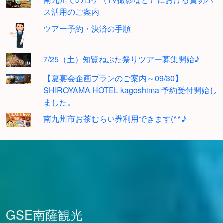
ス活用のご案内
ツアー予約・決済の手順
7/25（土）知覧ねぷた祭りツアー募集開始♪
【夏宴会企画プランのご案内～09/30】
SHIROYAMA HOTEL kagoshima 予約受付開始し
ました。
南九州市お茶むらい券利用できます(^^♪
GSE南薩観光