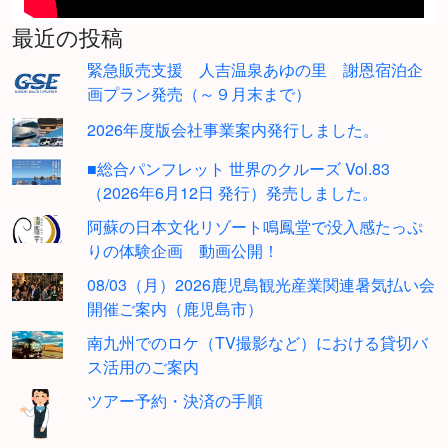
最近の投稿
緊急販売支援 人吉温泉あゆの里 謝恩宿泊企
画プラン発売（～９月末まで）
2026年度版会社事業案内発行しました。
■総合パンフレット 世界のクルーズ Vol.83
（2026年6月12日 発行）発売しました。
阿蘇の日本文化リゾート鳴鳳堂で没入感たっぷ
りの体験企画 動画公開！
08/03（月）2026鹿児島観光産業関連暑気払い会
開催ご案内（鹿児島市）
南九州でのロケ（TV撮影など）における貸切バ
ス活用のご案内
ツアー予約・決済の手順