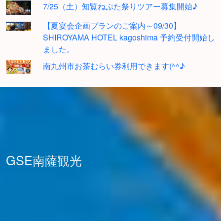
7/25（土）知覧ねぷた祭りツアー募集開始♪
【夏宴会企画プランのご案内～09/30】
SHIROYAMA HOTEL kagoshima 予約受付開始し
ました。
南九州市お茶むらい券利用できます(^^♪
GSE南薩観光