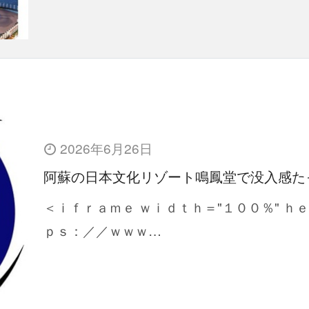
2026年6月26日
阿蘇の日本文化リゾート鳴鳳堂で没入感た
＜ｉｆｒａｍｅ ｗｉｄｔｈ＝"１００％" ｈ
ｐｓ：／／ｗｗｗ…