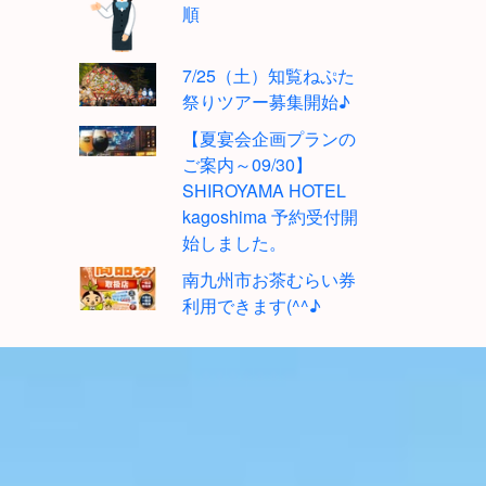
順
7/25（土）知覧ねぷた
祭りツアー募集開始♪
【夏宴会企画プランの
ご案内～09/30】
SHIROYAMA HOTEL
kagoshima 予約受付開
始しました。
南九州市お茶むらい券
利用できます(^^♪