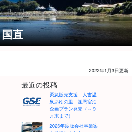
 国直
2022年1月3日更新
最近の投稿
緊急販売支援 人吉温
泉あゆの里 謝恩宿泊
企画プラン発売（～９
月末まで）
2026年度版会社事業案