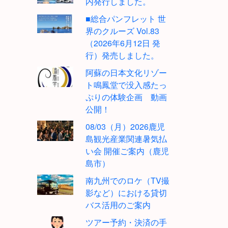
内発行しました。
■総合パンフレット 世
界のクルーズ Vol.83
（2026年6月12日 発
行）発売しました。
阿蘇の日本文化リゾー
ト鳴鳳堂で没入感たっ
ぷりの体験企画 動画
公開！
08/03（月）2026鹿児
島観光産業関連暑気払
い会 開催ご案内（鹿児
島市）
南九州でのロケ（TV撮
影など）における貸切
バス活用のご案内
ツアー予約・決済の手