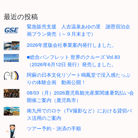
最近の投稿
緊急販売支援 人吉温泉あゆの里 謝恩宿泊企
画プラン発売（～９月末まで）
2026年度版会社事業案内発行しました。
■総合パンフレット 世界のクルーズ Vol.83
（2026年6月12日 発行）発売しました。
阿蘇の日本文化リゾート鳴鳳堂で没入感たっぷ
りの体験企画 動画公開！
08/03（月）2026鹿児島観光産業関連暑気払い会
開催ご案内（鹿児島市）
南九州でのロケ（TV撮影など）における貸切バ
ス活用のご案内
ツアー予約・決済の手順