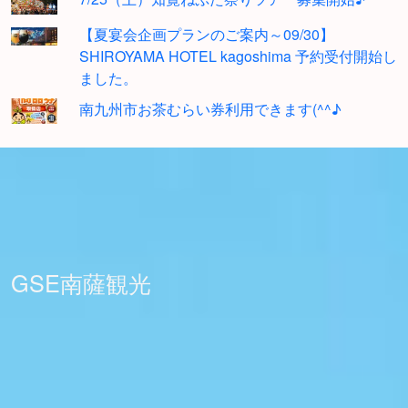
【夏宴会企画プランのご案内～09/30】
SHIROYAMA HOTEL kagoshima 予約受付開始し
ました。
南九州市お茶むらい券利用できます(^^♪
GSE南薩観光