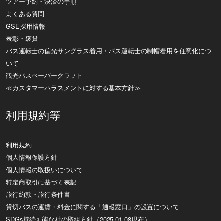
ツアー予約・決済の手順
よくある質問
GSE採用情報
表彰・褒賞
バス運転士の偏光サングラス着用・バス運転士の制帽着用を任意化につ
いて
観光バスぺーパークラフト
≪カスタマーハラスメントに対する基本方針≫
利用規約等
利用規約
個人情報保護方針
個人情報の取扱いについて
特定商取引に基づく表記
旅行約款・旅行条件書
貸切バスの運賃・料金に関する「通報窓口」の設置について
SDGs持続可能な社の取組方針（2025.01.08現在）