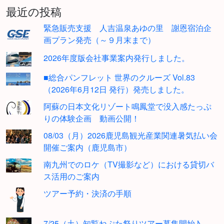
最近の投稿
緊急販売支援 人吉温泉あゆの里 謝恩宿泊企
画プラン発売（～９月末まで）
2026年度版会社事業案内発行しました。
■総合パンフレット 世界のクルーズ Vol.83
（2026年6月12日 発行）発売しました。
阿蘇の日本文化リゾート鳴鳳堂で没入感たっぷ
りの体験企画 動画公開！
08/03（月）2026鹿児島観光産業関連暑気払い会
開催ご案内（鹿児島市）
南九州でのロケ（TV撮影など）における貸切バ
ス活用のご案内
ツアー予約・決済の手順
7/25（土）知覧ねぷた祭りツアー募集開始♪