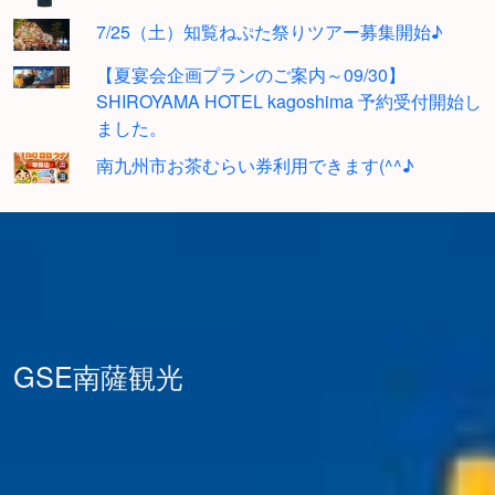
7/25（土）知覧ねぷた祭りツアー募集開始♪
【夏宴会企画プランのご案内～09/30】
SHIROYAMA HOTEL kagoshima 予約受付開始し
ました。
南九州市お茶むらい券利用できます(^^♪
GSE南薩観光