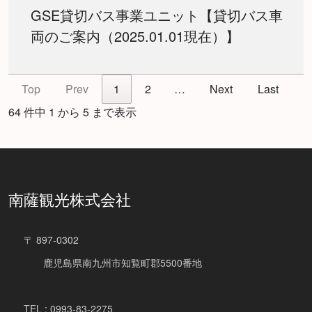
GSE貸切バス事業ユニット【貸切バス車
両のご案内（2025.01.01現在）】
Top
Prev
1
2
…
Next
Last
64 件中 1 から 5 まで表示
南薩観光株式会社
〒 897-0302
鹿児島県南九州市知覧町郡5500番地
TEL : 0993-83-2275