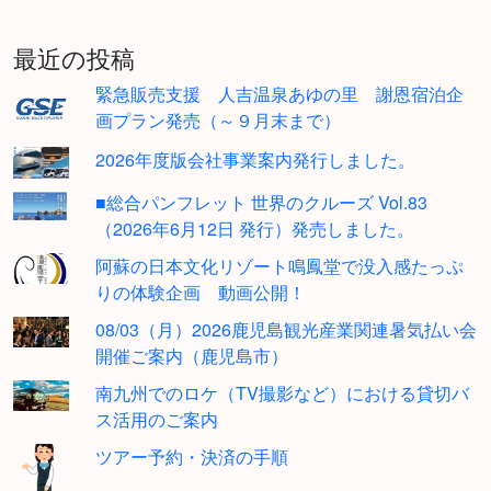
最近の投稿
緊急販売支援 人吉温泉あゆの里 謝恩宿泊企
画プラン発売（～９月末まで）
2026年度版会社事業案内発行しました。
■総合パンフレット 世界のクルーズ Vol.83
（2026年6月12日 発行）発売しました。
阿蘇の日本文化リゾート鳴鳳堂で没入感たっぷ
りの体験企画 動画公開！
08/03（月）2026鹿児島観光産業関連暑気払い会
開催ご案内（鹿児島市）
南九州でのロケ（TV撮影など）における貸切バ
ス活用のご案内
ツアー予約・決済の手順