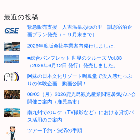
最近の投稿
緊急販売支援 人吉温泉あゆの里 謝恩宿泊企
画プラン発売（～９月末まで）
2026年度版会社事業案内発行しました。
■総合パンフレット 世界のクルーズ Vol.83
（2026年6月12日 発行）発売しました。
阿蘇の日本文化リゾート鳴鳳堂で没入感たっぷ
りの体験企画 動画公開！
08/03（月）2026鹿児島観光産業関連暑気払い会
開催ご案内（鹿児島市）
南九州でのロケ（TV撮影など）における貸切バ
ス活用のご案内
ツアー予約・決済の手順