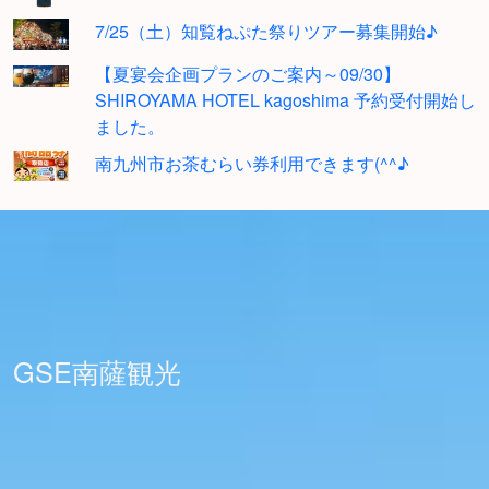
7/25（土）知覧ねぷた祭りツアー募集開始♪
【夏宴会企画プランのご案内～09/30】
SHIROYAMA HOTEL kagoshima 予約受付開始し
ました。
南九州市お茶むらい券利用できます(^^♪
GSE南薩観光