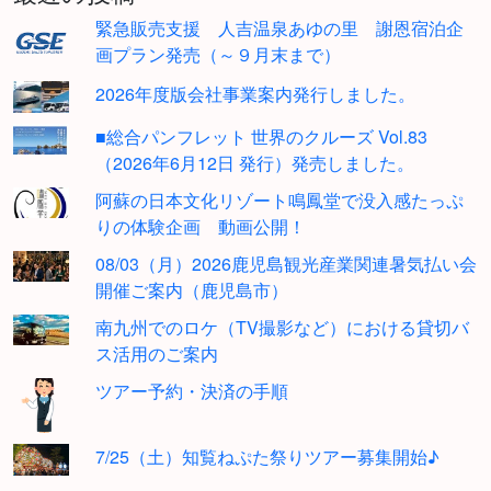
緊急販売支援 人吉温泉あゆの里 謝恩宿泊企
画プラン発売（～９月末まで）
2026年度版会社事業案内発行しました。
■総合パンフレット 世界のクルーズ Vol.83
（2026年6月12日 発行）発売しました。
阿蘇の日本文化リゾート鳴鳳堂で没入感たっぷ
りの体験企画 動画公開！
08/03（月）2026鹿児島観光産業関連暑気払い会
開催ご案内（鹿児島市）
南九州でのロケ（TV撮影など）における貸切バ
ス活用のご案内
ツアー予約・決済の手順
7/25（土）知覧ねぷた祭りツアー募集開始♪