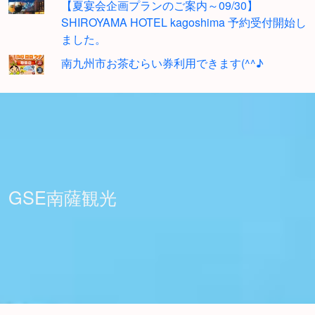
【夏宴会企画プランのご案内～09/30】
SHIROYAMA HOTEL kagoshima 予約受付開始し
ました。
南九州市お茶むらい券利用できます(^^♪
GSE南薩観光