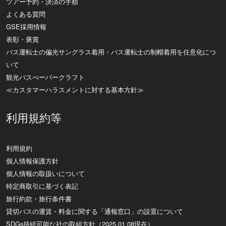
ツアー予約・決済の手順
よくある質問
GSE採用情報
表彰・褒賞
バス運転士の偏光サングラス着用・バス運転士の制帽着用を任意化につ
いて
観光バスぺーパークラフト
≪カスタマーハラスメントに対する基本方針≫
利用規約等
利用規約
個人情報保護方針
個人情報の取扱いについて
特定商取引に基づく表記
旅行約款・旅行条件書
貸切バスの運賃・料金に関する「通報窓口」の設置について
SDGs持続可能な社の取組方針（2025.01.08現在）