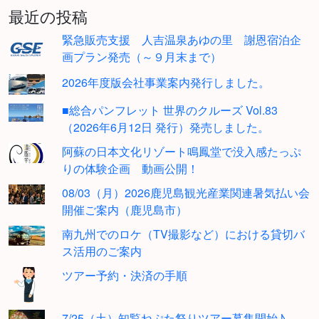
最近の投稿
緊急販売支援 人吉温泉あゆの里 謝恩宿泊企
画プラン発売（～９月末まで）
2026年度版会社事業案内発行しました。
■総合パンフレット 世界のクルーズ Vol.83
（2026年6月12日 発行）発売しました。
阿蘇の日本文化リゾート鳴鳳堂で没入感たっぷ
りの体験企画 動画公開！
08/03（月）2026鹿児島観光産業関連暑気払い会
開催ご案内（鹿児島市）
南九州でのロケ（TV撮影など）における貸切バ
ス活用のご案内
ツアー予約・決済の手順
7/25（土）知覧ねぷた祭りツアー募集開始♪