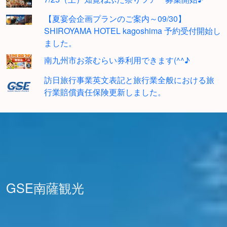
【夏宴会企画プランのご案内～09/30】
SHIROYAMA HOTEL kagoshima 予約受付開始し
ました。
南九州市お茶むらい券利用できます(^^♪
訪日旅行事業英文表記と旅行業全般における旅
行業賠償責任保険更新しました。
GSE南薩観光