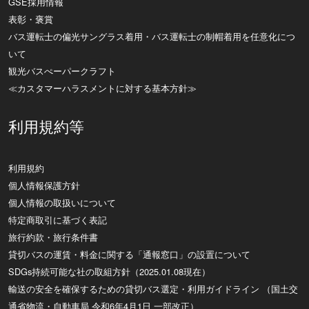
GSE採用情報
表彰・褒賞
バス運転士の偏光サングラス着用・バス運転士の制帽着用を任意化につ
いて
観光バスぺーパークラフト
≪カスタマーハラスメントに対する基本方針≫
利用規約等
利用規約
個人情報保護方針
個人情報の取扱いについて
特定商取引に基づく表記
旅行約款・旅行条件書
貸切バスの運賃・料金に関する「通報窓口」の設置について
SDGs持続可能な社の取組方針（2025.01.08現在）
輸送の安全を確保するための貸切バス選定・利用ガイドライン （国土交
通省物流・自動車局 令和6年4月1日 一部改正）