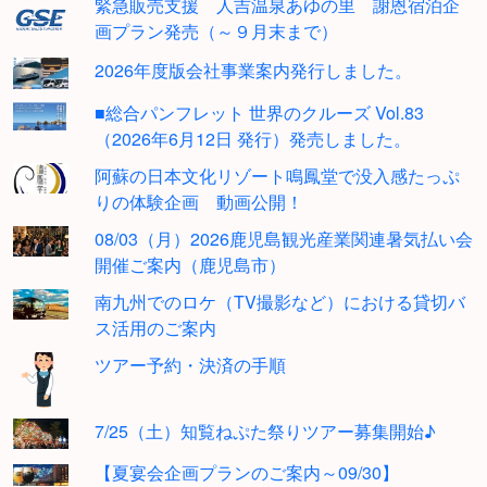
緊急販売支援 人吉温泉あゆの里 謝恩宿泊企
画プラン発売（～９月末まで）
2026年度版会社事業案内発行しました。
■総合パンフレット 世界のクルーズ Vol.83
（2026年6月12日 発行）発売しました。
阿蘇の日本文化リゾート鳴鳳堂で没入感たっぷ
りの体験企画 動画公開！
08/03（月）2026鹿児島観光産業関連暑気払い会
開催ご案内（鹿児島市）
南九州でのロケ（TV撮影など）における貸切バ
ス活用のご案内
ツアー予約・決済の手順
7/25（土）知覧ねぷた祭りツアー募集開始♪
【夏宴会企画プランのご案内～09/30】