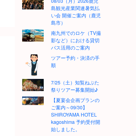
08/03（月）2026鹿児
島観光産業関連暑気払
い会 開催ご案内（鹿児
島市）
南九州でのロケ（TV撮
影など）における貸切
バス活用のご案内
ツアー予約・決済の手
順
7/25（土）知覧ねぷた
祭りツアー募集開始♪
【夏宴会企画プランの
ご案内～09/30】
SHIROYAMA HOTEL
kagoshima 予約受付開
始しました。