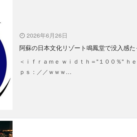
2026年6月26日
阿蘇の日本文化リゾート鳴鳳堂で没入感た
＜ｉｆｒａｍｅ ｗｉｄｔｈ＝"１００％" ｈ
ｐｓ：／／ｗｗｗ…