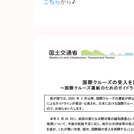
こちら
から♪