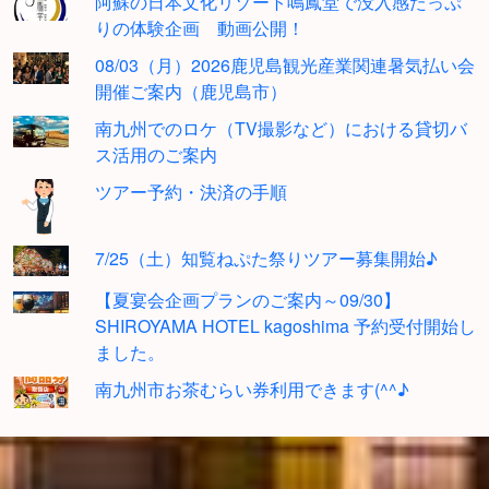
阿蘇の日本文化リゾート鳴鳳堂で没入感たっぷ
りの体験企画 動画公開！
08/03（月）2026鹿児島観光産業関連暑気払い会
開催ご案内（鹿児島市）
南九州でのロケ（TV撮影など）における貸切バ
ス活用のご案内
ツアー予約・決済の手順
7/25（土）知覧ねぷた祭りツアー募集開始♪
【夏宴会企画プランのご案内～09/30】
SHIROYAMA HOTEL kagoshima 予約受付開始し
ました。
南九州市お茶むらい券利用できます(^^♪