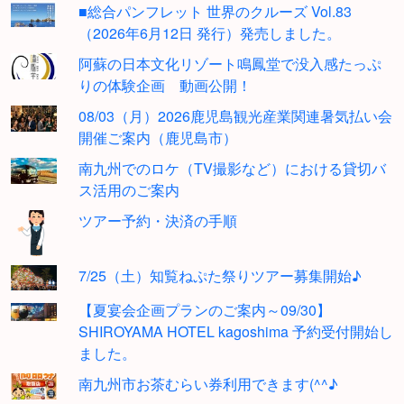
■総合パンフレット 世界のクルーズ Vol.83
（2026年6月12日 発行）発売しました。
阿蘇の日本文化リゾート鳴鳳堂で没入感たっぷ
りの体験企画 動画公開！
08/03（月）2026鹿児島観光産業関連暑気払い会
開催ご案内（鹿児島市）
南九州でのロケ（TV撮影など）における貸切バ
ス活用のご案内
ツアー予約・決済の手順
7/25（土）知覧ねぷた祭りツアー募集開始♪
【夏宴会企画プランのご案内～09/30】
SHIROYAMA HOTEL kagoshima 予約受付開始し
ました。
南九州市お茶むらい券利用できます(^^♪