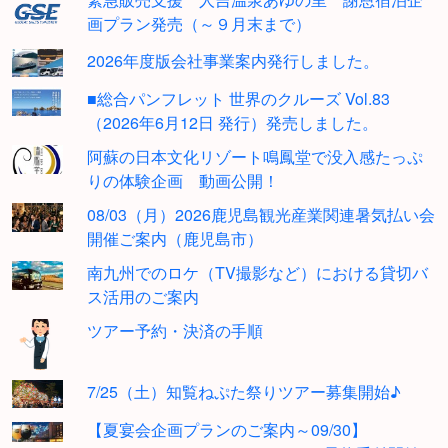
画プラン発売（～９月末まで）
2026年度版会社事業案内発行しました。
■総合パンフレット 世界のクルーズ Vol.83
（2026年6月12日 発行）発売しました。
阿蘇の日本文化リゾート鳴鳳堂で没入感たっぷ
りの体験企画 動画公開！
08/03（月）2026鹿児島観光産業関連暑気払い会
開催ご案内（鹿児島市）
南九州でのロケ（TV撮影など）における貸切バ
ス活用のご案内
ツアー予約・決済の手順
7/25（土）知覧ねぷた祭りツアー募集開始♪
【夏宴会企画プランのご案内～09/30】