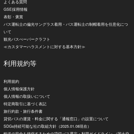
よくある質問
GSE採用情報
表彰・褒賞
バス運転士の偏光サングラス着用・バス運転士の制帽着用を任意化につ
いて
観光バスぺーパークラフト
≪カスタマーハラスメントに対する基本方針≫
利用規約等
利用規約
個人情報保護方針
個人情報の取扱いについて
特定商取引に基づく表記
旅行約款・旅行条件書
貸切バスの運賃・料金に関する「通報窓口」の設置について
SDGs持続可能な社の取組方針（2025.01.08現在）
輸送の安全を確保するための貸切バス選定・利用ガイドライン （国土交