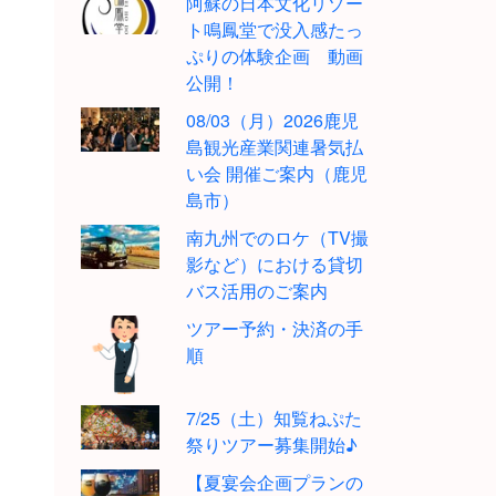
阿蘇の日本文化リゾー
ト鳴鳳堂で没入感たっ
ぷりの体験企画 動画
公開！
08/03（月）2026鹿児
島観光産業関連暑気払
い会 開催ご案内（鹿児
島市）
南九州でのロケ（TV撮
影など）における貸切
バス活用のご案内
ツアー予約・決済の手
順
7/25（土）知覧ねぷた
祭りツアー募集開始♪
【夏宴会企画プランの