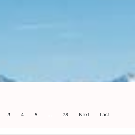
3
4
5
…
78
Next
Last