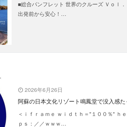
■総合パンフレット 世界のクルーズ Ｖｏｌ．
出発前から安心！…
2026年6月26日
阿蘇の日本文化リゾート鳴鳳堂で没入感た
＜ｉｆｒａｍｅ ｗｉｄｔｈ＝"１００％" ｈ
ｐｓ：／／ｗｗｗ…