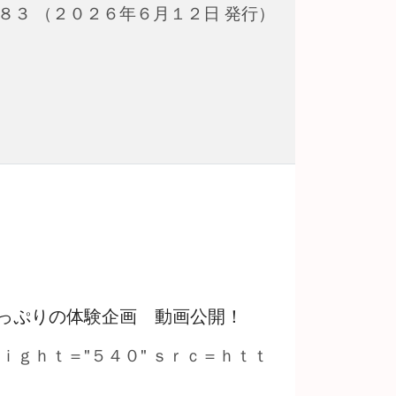
８３ （２０２６年６月１２日 発行）
っぷりの体験企画 動画公開！
ｅｉｇｈｔ＝"５４０" ｓｒｃ＝ｈｔｔ