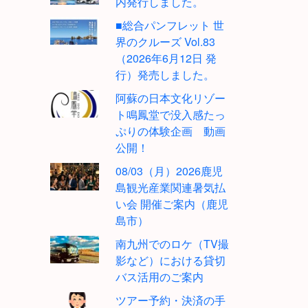
内発行しました。
■総合パンフレット 世
界のクルーズ Vol.83
（2026年6月12日 発
行）発売しました。
阿蘇の日本文化リゾー
ト鳴鳳堂で没入感たっ
ぷりの体験企画 動画
公開！
08/03（月）2026鹿児
島観光産業関連暑気払
い会 開催ご案内（鹿児
島市）
南九州でのロケ（TV撮
影など）における貸切
バス活用のご案内
ツアー予約・決済の手