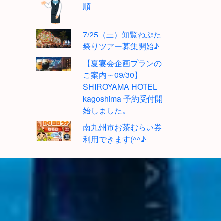
順
7/25（土）知覧ねぷた
祭りツアー募集開始♪
【夏宴会企画プランの
ご案内～09/30】
SHIROYAMA HOTEL
kagoshima 予約受付開
始しました。
南九州市お茶むらい券
利用できます(^^♪