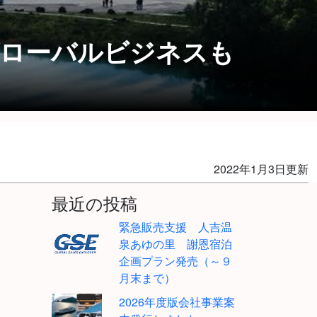
Eグローバルビジネスも
2022年1月3日更新
最近の投稿
緊急販売支援 人吉温
泉あゆの里 謝恩宿泊
企画プラン発売（～９
月末まで）
2026年度版会社事業案