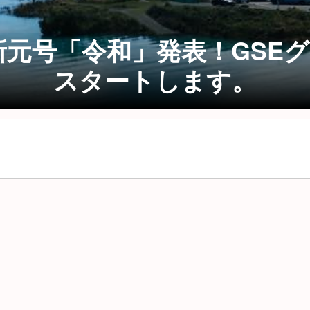
日 新元号「令和」発表！GS
スタートします。