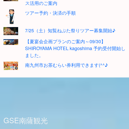
ス活用のご案内
ツアー予約・決済の手順
7/25（土）知覧ねぷた祭りツアー募集開始♪
【夏宴会企画プランのご案内～09/30】
SHIROYAMA HOTEL kagoshima 予約受付開始し
ました。
南九州市お茶むらい券利用できます(^^♪
GSE南薩観光