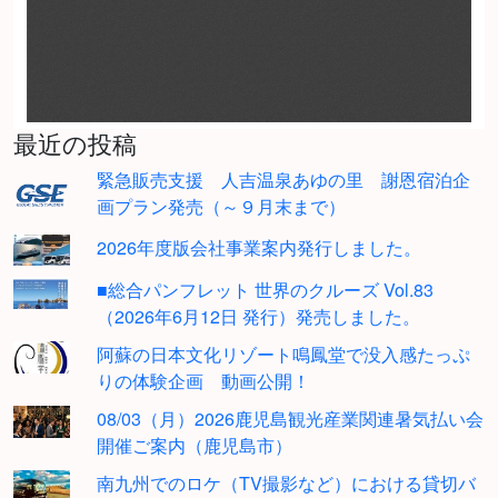
最近の投稿
緊急販売支援 人吉温泉あゆの里 謝恩宿泊企
画プラン発売（～９月末まで）
2026年度版会社事業案内発行しました。
■総合パンフレット 世界のクルーズ Vol.83
（2026年6月12日 発行）発売しました。
阿蘇の日本文化リゾート鳴鳳堂で没入感たっぷ
りの体験企画 動画公開！
08/03（月）2026鹿児島観光産業関連暑気払い会
開催ご案内（鹿児島市）
南九州でのロケ（TV撮影など）における貸切バ