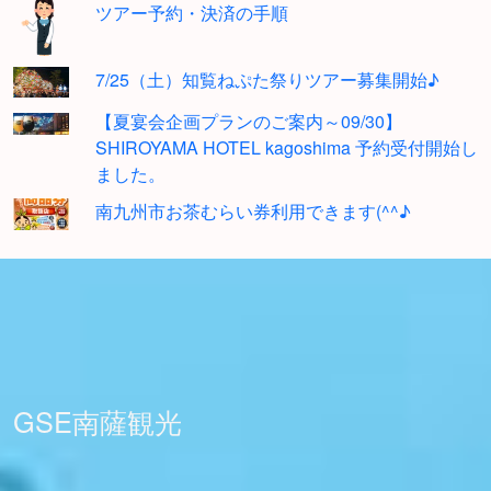
ツアー予約・決済の手順
7/25（土）知覧ねぷた祭りツアー募集開始♪
【夏宴会企画プランのご案内～09/30】
SHIROYAMA HOTEL kagoshima 予約受付開始し
ました。
南九州市お茶むらい券利用できます(^^♪
GSE南薩観光