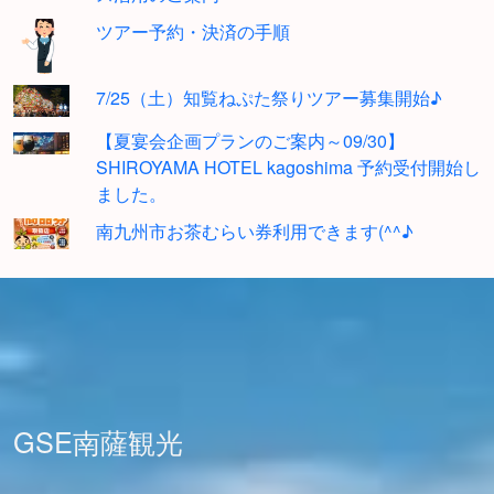
ツアー予約・決済の手順
7/25（土）知覧ねぷた祭りツアー募集開始♪
【夏宴会企画プランのご案内～09/30】
SHIROYAMA HOTEL kagoshima 予約受付開始し
ました。
南九州市お茶むらい券利用できます(^^♪
GSE南薩観光