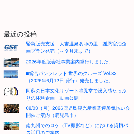
最近の投稿
緊急販売支援 人吉温泉あゆの里 謝恩宿泊企
画プラン発売（～９月末まで）
2026年度版会社事業案内発行しました。
■総合パンフレット 世界のクルーズ Vol.83
（2026年6月12日 発行）発売しました。
阿蘇の日本文化リゾート鳴鳳堂で没入感たっぷ
りの体験企画 動画公開！
08/03（月）2026鹿児島観光産業関連暑気払い会
開催ご案内（鹿児島市）
南九州でのロケ（TV撮影など）における貸切バ
ス活用のご案内