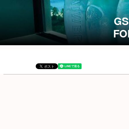
GS
FO