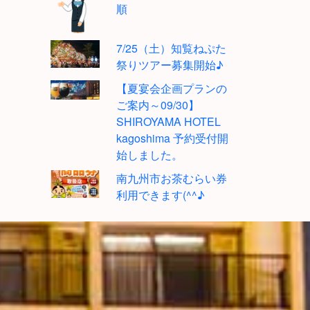
順
7/25（土）知覧ねぷた
祭りツアー募集開始♪
【夏宴会企画プランの
ご案内～09/30】
SHIROYAMA HOTEL
kagoshima 予約受付開
始しました。
南九州市お茶むらい券
利用できます(^^♪