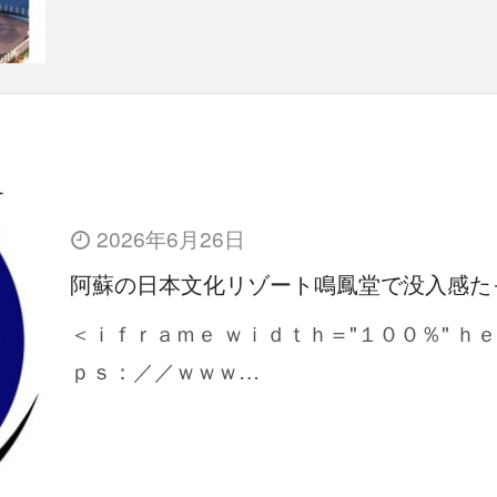
2026年6月26日
阿蘇の日本文化リゾート鳴鳳堂で没入感た
＜ｉｆｒａｍｅ ｗｉｄｔｈ＝"１００％" ｈ
ｐｓ：／／ｗｗｗ…