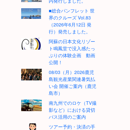
内発行しました。
■総合パンフレット 世
界のクルーズ Vol.83
（2026年6月12日 発
行）発売しました。
阿蘇の日本文化リゾー
ト鳴鳳堂で没入感たっ
ぷりの体験企画 動画
公開！
08/03（月）2026鹿児
島観光産業関連暑気払
い会 開催ご案内（鹿児
島市）
南九州でのロケ（TV撮
影など）における貸切
バス活用のご案内
ツアー予約・決済の手