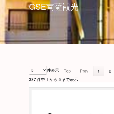
GSE南薩観光
件表示
Top
Prev
1
2
387 件中 1 から 5 まで表示