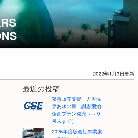
ARS
ONS
2022年1月3日更新
最近の投稿
緊急販売支援 人吉温
泉あゆの里 謝恩宿泊
企画プラン発売（～９
月末まで）
2026年度版会社事業案