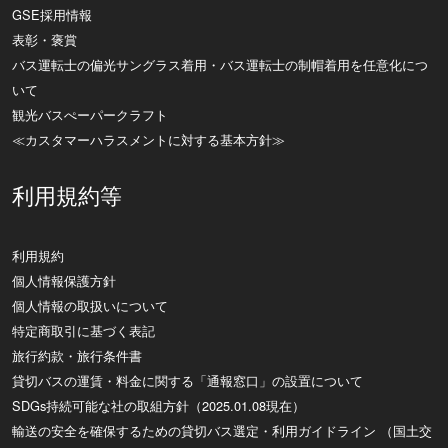
GSE採用情報
表彰・褒賞
バス運転士の偏光サングラス着用・バス運転士の制帽着用を任意化につ
いて
観光バスぺーパークラフト
≪カスタマーハラスメントに対する基本方針≫
利用規約等
利用規約
個人情報保護方針
個人情報の取扱いについて
特定商取引に基づく表記
旅行約款・旅行条件書
貸切バスの運賃・料金に関する「通報窓口」の設置について
SDGs持続可能な社の取組方針（2025.01.08現在）
輸送の安全を確保するための貸切バス選定・利用ガイドライン （国土交