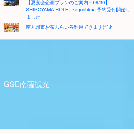
【夏宴会企画プランのご案内～09/30】
SHIROYAMA HOTEL kagoshima 予約受付開始し
ました。
南九州市お茶むらい券利用できます(^^♪
GSE南薩観光