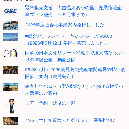
緊急販売支援 人吉温泉あゆの里 謝恩宿泊企
画プラン発売（～９月末まで）
2026年度版会社事業案内発行しました。
■総合パンフレット 世界のクルーズ Vol.83
（2026年6月12日 発行）発売しました。
阿蘇の日本文化リゾート鳴鳳堂で没入感たっぷ
りの体験企画 動画公開！
08/03（月）2026鹿児島観光産業関連暑気払い会
開催ご案内（鹿児島市）
南九州でのロケ（TV撮影など）における貸切バ
ス活用のご案内
ツアー予約・決済の手順
7/25（土）知覧ねぷた祭りツアー募集開始♪