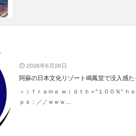
2026年6月26日
阿蘇の日本文化リゾート鳴鳳堂で没入感た
＜ｉｆｒａｍｅ ｗｉｄｔｈ＝"１００％" ｈ
ｐｓ：／／ｗｗｗ…