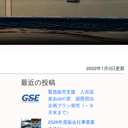
2022年1月3日更新
最近の投稿
緊急販売支援 人吉温
泉あゆの里 謝恩宿泊
企画プラン発売（～９
月末まで）
2026年度版会社事業案