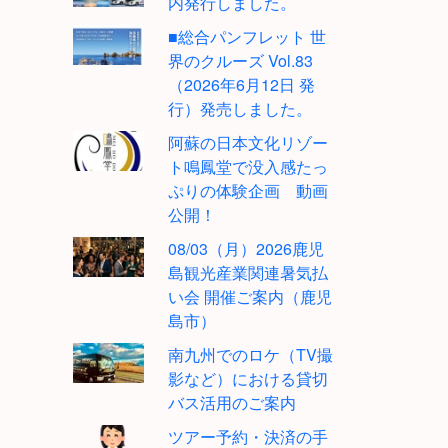
内発行しました。
■総合パンフレット 世
界のクルーズ Vol.83
（2026年6月12日 発
行）発売しました。
阿蘇の日本文化リゾー
ト鳴鳳堂で没入感たっ
ぷりの体験企画 動画
公開！
08/03（月）2026鹿児
島観光産業関連暑気払
い会 開催ご案内（鹿児
島市）
南九州でのロケ（TV撮
影など）における貸切
バス活用のご案内
ツアー予約・決済の手