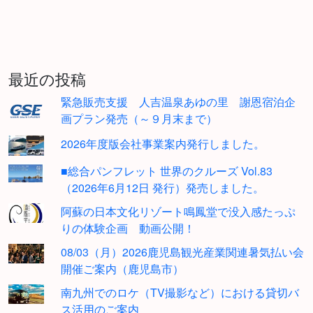
最近の投稿
緊急販売支援 人吉温泉あゆの里 謝恩宿泊企
画プラン発売（～９月末まで）
2026年度版会社事業案内発行しました。
■総合パンフレット 世界のクルーズ Vol.83
（2026年6月12日 発行）発売しました。
阿蘇の日本文化リゾート鳴鳳堂で没入感たっぷ
りの体験企画 動画公開！
08/03（月）2026鹿児島観光産業関連暑気払い会
開催ご案内（鹿児島市）
南九州でのロケ（TV撮影など）における貸切バ
ス活用のご案内