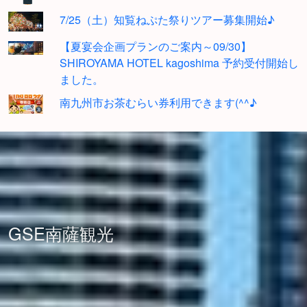
7/25（土）知覧ねぷた祭りツアー募集開始♪
【夏宴会企画プランのご案内～09/30】
SHIROYAMA HOTEL kagoshima 予約受付開始し
ました。
南九州市お茶むらい券利用できます(^^♪
GSE南薩観光