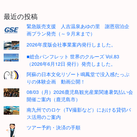
最近の投稿
緊急販売支援 人吉温泉あゆの里 謝恩宿泊企
画プラン発売（～９月末まで）
2026年度版会社事業案内発行しました。
■総合パンフレット 世界のクルーズ Vol.83
（2026年6月12日 発行）発売しました。
阿蘇の日本文化リゾート鳴鳳堂で没入感たっぷ
りの体験企画 動画公開！
08/03（月）2026鹿児島観光産業関連暑気払い会
開催ご案内（鹿児島市）
南九州でのロケ（TV撮影など）における貸切バ
ス活用のご案内
ツアー予約・決済の手順