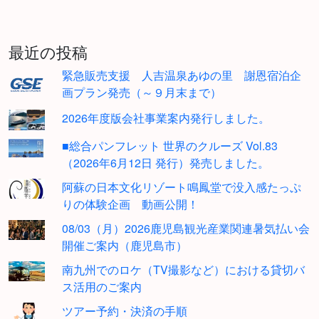
最近の投稿
緊急販売支援 人吉温泉あゆの里 謝恩宿泊企
画プラン発売（～９月末まで）
2026年度版会社事業案内発行しました。
■総合パンフレット 世界のクルーズ Vol.83
（2026年6月12日 発行）発売しました。
阿蘇の日本文化リゾート鳴鳳堂で没入感たっぷ
りの体験企画 動画公開！
08/03（月）2026鹿児島観光産業関連暑気払い会
開催ご案内（鹿児島市）
南九州でのロケ（TV撮影など）における貸切バ
ス活用のご案内
ツアー予約・決済の手順