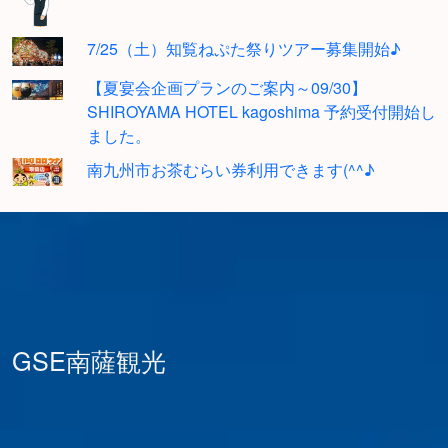
7/25（土）知覧ねぷた祭りツアー募集開始♪
【夏宴会企画プランのご案内～09/30】
SHIROYAMA HOTEL kagoshima 予約受付開始し
ました。
南九州市お茶むらい券利用できます(^^♪
GSE南薩観光