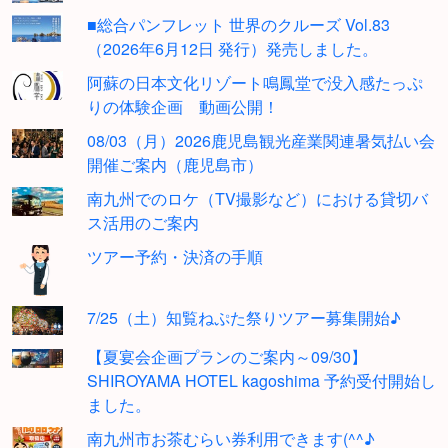
■総合パンフレット 世界のクルーズ Vol.83
（2026年6月12日 発行）発売しました。
阿蘇の日本文化リゾート鳴鳳堂で没入感たっぷ
りの体験企画 動画公開！
08/03（月）2026鹿児島観光産業関連暑気払い会
開催ご案内（鹿児島市）
南九州でのロケ（TV撮影など）における貸切バ
ス活用のご案内
ツアー予約・決済の手順
7/25（土）知覧ねぷた祭りツアー募集開始♪
【夏宴会企画プランのご案内～09/30】
SHIROYAMA HOTEL kagoshima 予約受付開始し
ました。
南九州市お茶むらい券利用できます(^^♪