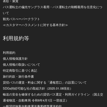
表彰・褒賞
バス運転士の偏光サングラス着用・バス運転士の制帽着用を任意化につ
いて
観光バスぺーパークラフト
≪カスタマーハラスメントに対する基本方針≫
利用規約等
利用規約
個人情報保護方針
個人情報の取扱いについて
特定商取引に基づく表記
旅行約款・旅行条件書
貸切バスの運賃・料金に関する「通報窓口」の設置について
SDGs持続可能な社の取組方針（2025.01.08現在）
輸送の安全を確保するための貸切バス選定・利用ガイドライン （国土交
通省物流・自動車局 令和6年4月1日 一部改正）
一般貸切旅客自動車運送事業標準運送約款