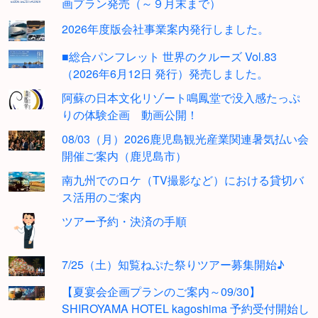
画プラン発売（～９月末まで）
2026年度版会社事業案内発行しました。
■総合パンフレット 世界のクルーズ Vol.83
（2026年6月12日 発行）発売しました。
阿蘇の日本文化リゾート鳴鳳堂で没入感たっぷ
りの体験企画 動画公開！
08/03（月）2026鹿児島観光産業関連暑気払い会
開催ご案内（鹿児島市）
南九州でのロケ（TV撮影など）における貸切バ
ス活用のご案内
ツアー予約・決済の手順
7/25（土）知覧ねぷた祭りツアー募集開始♪
【夏宴会企画プランのご案内～09/30】
SHIROYAMA HOTEL kagoshima 予約受付開始し