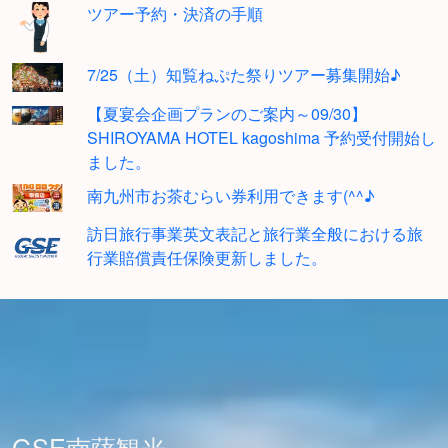
ツアー予約・決済の手順
7/25（土）知覧ねぷた祭りツアー募集開始♪
【夏宴会企画プランのご案内～09/30】
SHIROYAMA HOTEL kagoshima 予約受付開始し
ました。
南九州市お茶むらい券利用できます(^^♪
訪日旅行事業英文表記と旅行業全般における旅
行業賠償責任保険更新しました。
GSE南薩観光