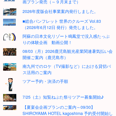
画プラン発売（～９月末まで）
2026年度版会社事業案内発行しました。
■総合パンフレット 世界のクルーズ Vol.83
（2026年6月12日 発行）発売しました。
阿蘇の日本文化リゾート鳴鳳堂で没入感たっぷ
りの体験企画 動画公開！
08/03（月）2026鹿児島観光産業関連暑気払い会
開催ご案内（鹿児島市）
南九州でのロケ（TV撮影など）における貸切バ
ス活用のご案内
ツアー予約・決済の手順
7/25（土）知覧ねぷた祭りツアー募集開始♪
【夏宴会企画プランのご案内～09/30】
SHIROYAMA HOTEL kagoshima 予約受付開始し