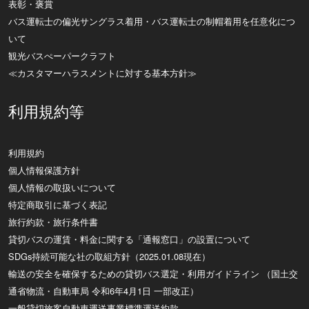
表彰・褒賞
バス運転士の偏光サングラス着用・バス運転士の制帽着用を任意化につ
いて
観光バスぺーパークラフト
≪カスタマーハラスメントに対する基本方針≫
利用規約等
利用規約
個人情報保護方針
個人情報の取扱いについて
特定商取引に基づく表記
旅行約款・旅行条件書
貸切バスの運賃・料金に関する「通報窓口」の設置について
SDGs持続可能な社の取組方針（2025.01.08現在）
輸送の安全を確保するための貸切バス選定・利用ガイドライン （国土交
通省物流・自動車局 令和6年4月1日 一部改正）
一般貸切旅客自動車運送事業標準運送約款