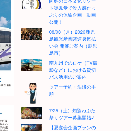
阿蘇の日本文化リゾー
ト鳴鳳堂で没入感たっ
ぷりの体験企画 動画
公開！
08/03（月）2026鹿児
島観光産業関連暑気払
い会 開催ご案内（鹿児
島市）
南九州でのロケ（TV撮
影など）における貸切
バス活用のご案内
ツアー予約・決済の手
順
7/25（土）知覧ねぷた
祭りツアー募集開始♪
【夏宴会企画プランの