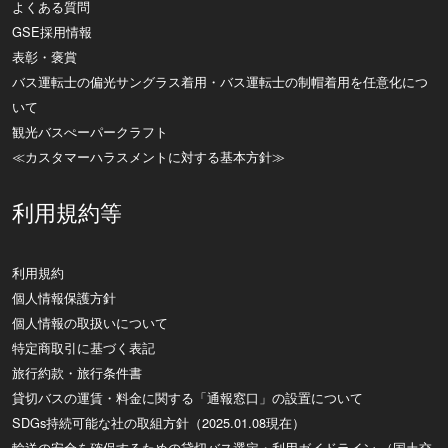
よくある質問
GSE採用情報
表彰・褒賞
バス運転士の偏光サングラス着用・バス運転士の制帽着用を任意化につ
いて
観光バスぺーパークラフト
≪カスタマーハラスメントに対する基本方針≫
利用規約等
利用規約
個人情報保護方針
個人情報の取扱いについて
特定商取引に基づく表記
旅行約款・旅行条件書
貸切バスの運賃・料金に関する「通報窓口」の設置について
SDGs持続可能な社の取組方針（2025.01.08現在）
輸送の安全を確保するための貸切バス選定・利用ガイドライン （国土交