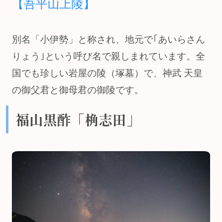
【吾平山上陵】
別名「小伊勢」と称され、地元で｢あいらさん
りょう｣という呼び名で親しまれています。全
国でも珍しい岩屋の陵（塚墓）で、神武 天皇
の御父君と御母君の御陵です。
福山黒酢「桷志田」