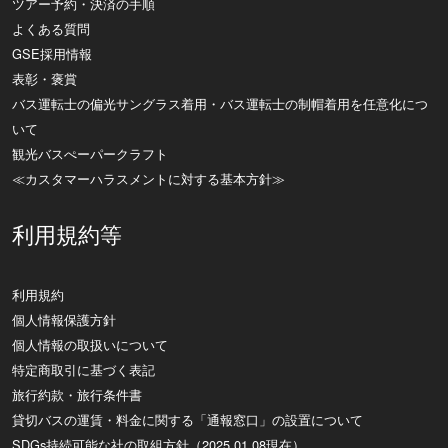
ツアー予約・決済の手順
よくある質問
GSE採用情報
表彰・褒賞
バス運転士の偏光サングラス着用・バス運転士の制帽着用を任意化につ
いて
観光バスぺーパークラフト
≪カスタマーハラスメントに対する基本方針≫
利用規約等
利用規約
個人情報保護方針
個人情報の取扱いについて
特定商取引に基づく表記
旅行約款・旅行条件書
貸切バスの運賃・料金に関する「通報窓口」の設置について
SDGs持続可能な社の取組方針（2025.01.08現在）