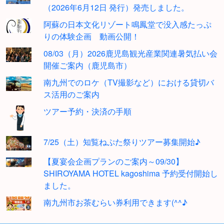
（2026年6月12日 発行）発売しました。
阿蘇の日本文化リゾート鳴鳳堂で没入感たっぷ
りの体験企画 動画公開！
08/03（月）2026鹿児島観光産業関連暑気払い会
開催ご案内（鹿児島市）
南九州でのロケ（TV撮影など）における貸切バ
ス活用のご案内
ツアー予約・決済の手順
7/25（土）知覧ねぷた祭りツアー募集開始♪
【夏宴会企画プランのご案内～09/30】
SHIROYAMA HOTEL kagoshima 予約受付開始し
ました。
南九州市お茶むらい券利用できます(^^♪