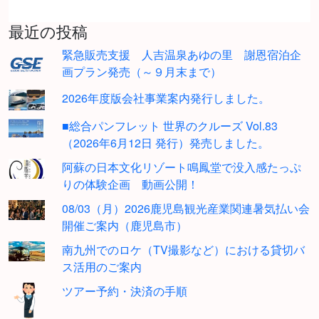
最近の投稿
緊急販売支援 人吉温泉あゆの里 謝恩宿泊企
画プラン発売（～９月末まで）
2026年度版会社事業案内発行しました。
■総合パンフレット 世界のクルーズ Vol.83
（2026年6月12日 発行）発売しました。
阿蘇の日本文化リゾート鳴鳳堂で没入感たっぷ
りの体験企画 動画公開！
08/03（月）2026鹿児島観光産業関連暑気払い会
開催ご案内（鹿児島市）
南九州でのロケ（TV撮影など）における貸切バ
ス活用のご案内
ツアー予約・決済の手順