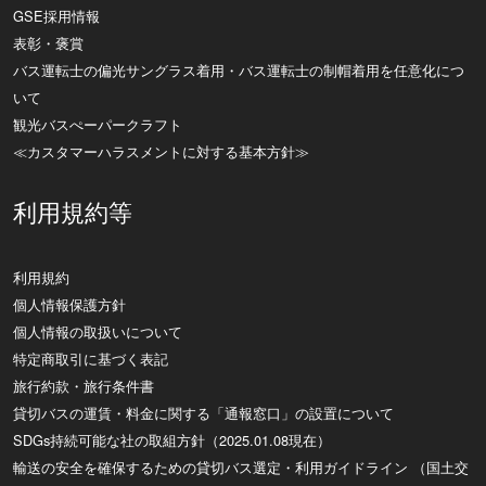
GSE採用情報
表彰・褒賞
バス運転士の偏光サングラス着用・バス運転士の制帽着用を任意化につ
いて
観光バスぺーパークラフト
≪カスタマーハラスメントに対する基本方針≫
利用規約等
利用規約
個人情報保護方針
個人情報の取扱いについて
特定商取引に基づく表記
旅行約款・旅行条件書
貸切バスの運賃・料金に関する「通報窓口」の設置について
SDGs持続可能な社の取組方針（2025.01.08現在）
輸送の安全を確保するための貸切バス選定・利用ガイドライン （国土交