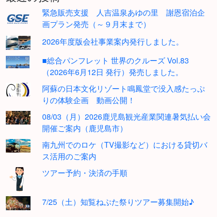
緊急販売支援 人吉温泉あゆの里 謝恩宿泊企
画プラン発売（～９月末まで）
2026年度版会社事業案内発行しました。
■総合パンフレット 世界のクルーズ Vol.83
（2026年6月12日 発行）発売しました。
阿蘇の日本文化リゾート鳴鳳堂で没入感たっぷ
りの体験企画 動画公開！
08/03（月）2026鹿児島観光産業関連暑気払い会
開催ご案内（鹿児島市）
南九州でのロケ（TV撮影など）における貸切バ
ス活用のご案内
ツアー予約・決済の手順
7/25（土）知覧ねぷた祭りツアー募集開始♪