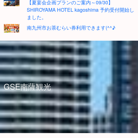
【夏宴会企画プランのご案内～09/30】
SHIROYAMA HOTEL kagoshima 予約受付開始し
ました。
南九州市お茶むらい券利用できます(^^♪
GSE南薩観光