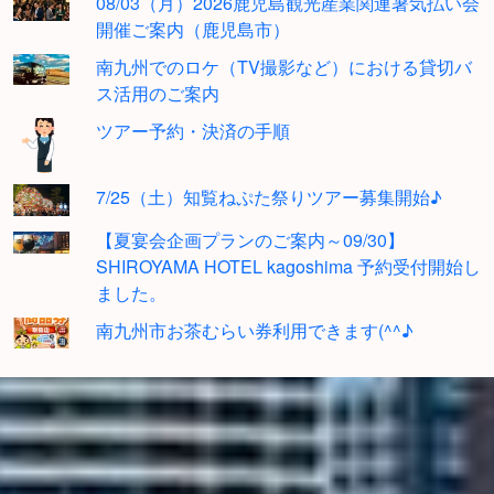
08/03（月）2026鹿児島観光産業関連暑気払い会
開催ご案内（鹿児島市）
南九州でのロケ（TV撮影など）における貸切バ
ス活用のご案内
ツアー予約・決済の手順
7/25（土）知覧ねぷた祭りツアー募集開始♪
【夏宴会企画プランのご案内～09/30】
SHIROYAMA HOTEL kagoshima 予約受付開始し
ました。
南九州市お茶むらい券利用できます(^^♪