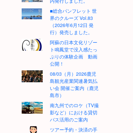
内発行しました。
■総合パンフレット 世
界のクルーズ Vol.83
（2026年6月12日 発
行）発売しました。
阿蘇の日本文化リゾー
ト鳴鳳堂で没入感たっ
ぷりの体験企画 動画
公開！
08/03（月）2026鹿児
島観光産業関連暑気払
い会 開催ご案内（鹿児
島市）
南九州でのロケ（TV撮
影など）における貸切
バス活用のご案内
ツアー予約・決済の手