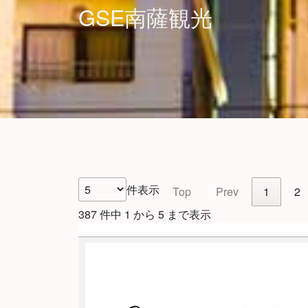
GSE南薩観光
件表示
Top
Prev
1
2
387 件中 1 から 5 まで表示