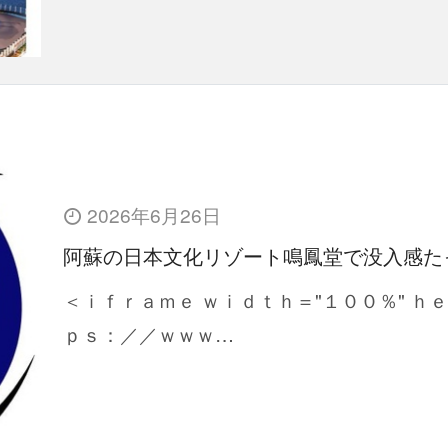
2026年6月26日
阿蘇の日本文化リゾート鳴鳳堂で没入感た
＜ｉｆｒａｍｅ ｗｉｄｔｈ＝"１００％" ｈ
ｐｓ：／／ｗｗｗ…