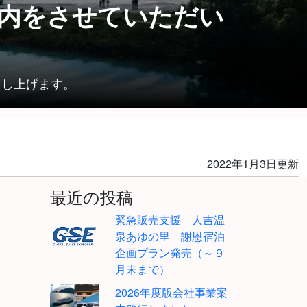
内をさせていただい
申し上げます。
2022年1月3日更新
最近の投稿
緊急販売支援 人吉温
泉あゆの里 謝恩宿泊
企画プラン発売（～９
月末まで）
2026年度版会社事業案