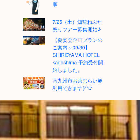
順
7/25（土）知覧ねぷた
祭りツアー募集開始♪
【夏宴会企画プランの
ご案内～09/30】
SHIROYAMA HOTEL
kagoshima 予約受付開
始しました。
南九州市お茶むらい券
利用できます(^^♪