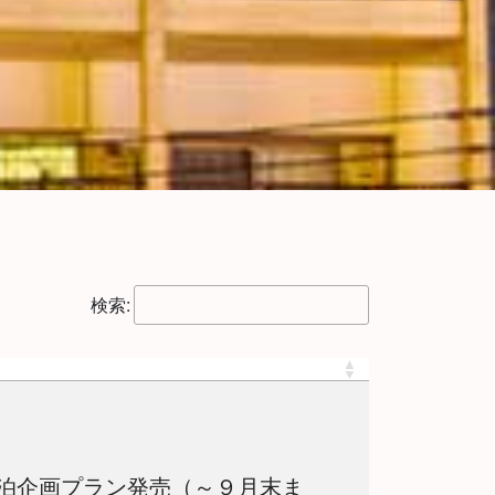
検索:
泊企画プラン発売（～９月末ま