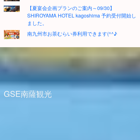
【夏宴会企画プランのご案内～09/30】
SHIROYAMA HOTEL kagoshima 予約受付開始し
ました。
南九州市お茶むらい券利用できます(^^♪
GSE南薩観光