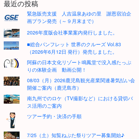
最近の投稿
緊急販売支援 人吉温泉あゆの里 謝恩宿泊企
画プラン発売（～９月末まで）
2026年度版会社事業案内発行しました。
■総合パンフレット 世界のクルーズ Vol.83
（2026年6月12日 発行）発売しました。
阿蘇の日本文化リゾート鳴鳳堂で没入感たっぷ
りの体験企画 動画公開！
08/03（月）2026鹿児島観光産業関連暑気払い会
開催ご案内（鹿児島市）
南九州でのロケ（TV撮影など）における貸切バ
ス活用のご案内
ツアー予約・決済の手順
7/25（土）知覧ねぷた祭りツアー募集開始♪