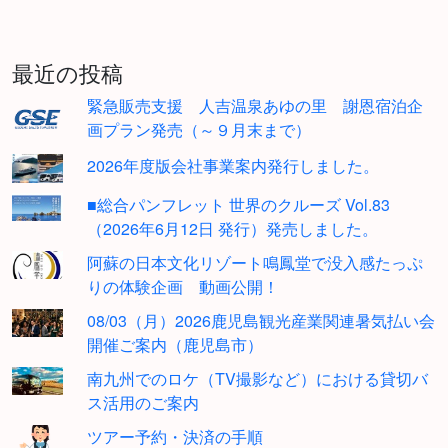
最近の投稿
緊急販売支援 人吉温泉あゆの里 謝恩宿泊企
画プラン発売（～９月末まで）
2026年度版会社事業案内発行しました。
■総合パンフレット 世界のクルーズ Vol.83
（2026年6月12日 発行）発売しました。
阿蘇の日本文化リゾート鳴鳳堂で没入感たっぷ
りの体験企画 動画公開！
08/03（月）2026鹿児島観光産業関連暑気払い会
開催ご案内（鹿児島市）
南九州でのロケ（TV撮影など）における貸切バ
ス活用のご案内
ツアー予約・決済の手順