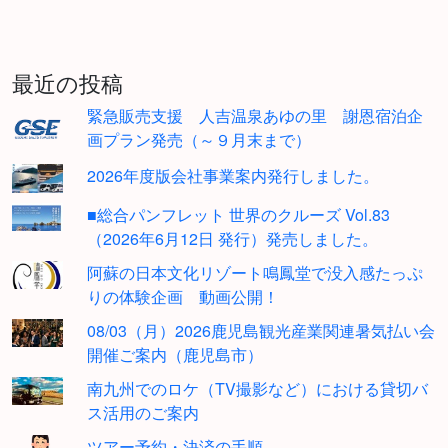
最近の投稿
緊急販売支援 人吉温泉あゆの里 謝恩宿泊企
画プラン発売（～９月末まで）
2026年度版会社事業案内発行しました。
■総合パンフレット 世界のクルーズ Vol.83
（2026年6月12日 発行）発売しました。
阿蘇の日本文化リゾート鳴鳳堂で没入感たっぷ
りの体験企画 動画公開！
08/03（月）2026鹿児島観光産業関連暑気払い会
開催ご案内（鹿児島市）
南九州でのロケ（TV撮影など）における貸切バ
ス活用のご案内
ツアー予約・決済の手順