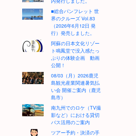
内発行しました。
■総合パンフレット 世
界のクルーズ Vol.83
（2026年6月12日 発
行）発売しました。
阿蘇の日本文化リゾー
ト鳴鳳堂で没入感たっ
ぷりの体験企画 動画
公開！
08/03（月）2026鹿児
島観光産業関連暑気払
い会 開催ご案内（鹿児
島市）
南九州でのロケ（TV撮
影など）における貸切
バス活用のご案内
ツアー予約・決済の手