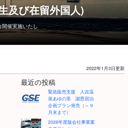
生及び在留外国人)
会開催実施いたし
2022年1月3日更新
最近の投稿
緊急販売支援 人吉温
泉あゆの里 謝恩宿泊
企画プラン発売（～９
月末まで）
2026年度版会社事業案