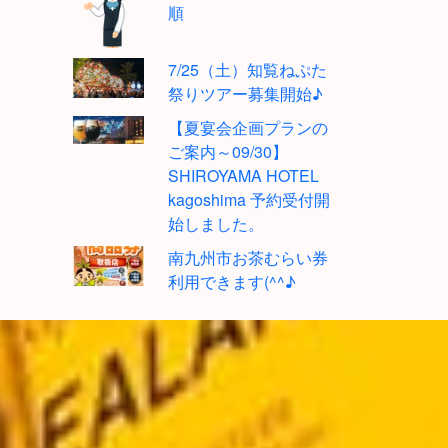
順
7/25（土）知覧ねぷた
祭りツアー募集開始♪
【夏宴会企画プランの
ご案内～09/30】
SHIROYAMA HOTEL
kagoshima 予約受付開
始しました。
南九州市お茶むらい券
利用できます(^^♪