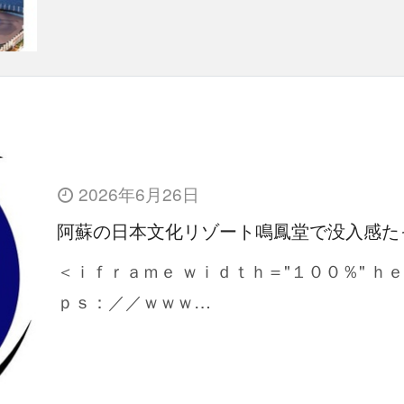
2026年6月26日
阿蘇の日本文化リゾート鳴鳳堂で没入感た
＜ｉｆｒａｍｅ ｗｉｄｔｈ＝"１００％" ｈ
ｐｓ：／／ｗｗｗ…