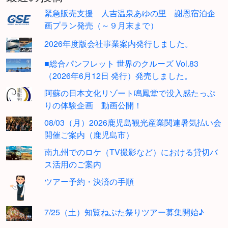
緊急販売支援 人吉温泉あゆの里 謝恩宿泊企
画プラン発売（～９月末まで）
2026年度版会社事業案内発行しました。
■総合パンフレット 世界のクルーズ Vol.83
（2026年6月12日 発行）発売しました。
阿蘇の日本文化リゾート鳴鳳堂で没入感たっぷ
りの体験企画 動画公開！
08/03（月）2026鹿児島観光産業関連暑気払い会
開催ご案内（鹿児島市）
南九州でのロケ（TV撮影など）における貸切バ
ス活用のご案内
ツアー予約・決済の手順
7/25（土）知覧ねぷた祭りツアー募集開始♪