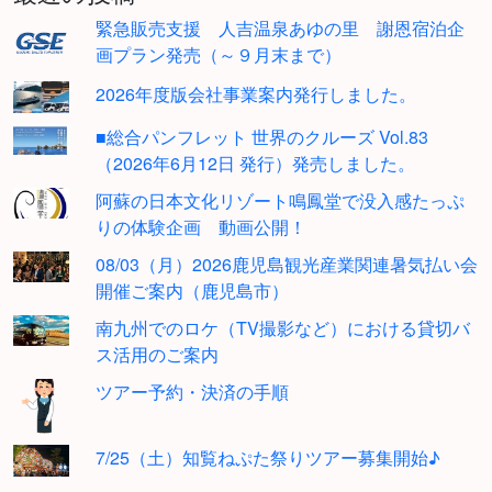
緊急販売支援 人吉温泉あゆの里 謝恩宿泊企
画プラン発売（～９月末まで）
2026年度版会社事業案内発行しました。
■総合パンフレット 世界のクルーズ Vol.83
（2026年6月12日 発行）発売しました。
阿蘇の日本文化リゾート鳴鳳堂で没入感たっぷ
りの体験企画 動画公開！
08/03（月）2026鹿児島観光産業関連暑気払い会
開催ご案内（鹿児島市）
南九州でのロケ（TV撮影など）における貸切バ
ス活用のご案内
ツアー予約・決済の手順
7/25（土）知覧ねぷた祭りツアー募集開始♪