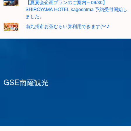
【夏宴会企画プランのご案内～09/30】
SHIROYAMA HOTEL kagoshima 予約受付開始し
ました。
南九州市お茶むらい券利用できます(^^♪
GSE南薩観光