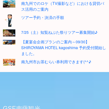
南九州でのロケ（TV撮影など）における貸切バ
ス活用のご案内
ツアー予約・決済の手順
7/25（土）知覧ねぷた祭りツアー募集開始♪
【夏宴会企画プランのご案内～09/30】
SHIROYAMA HOTEL kagoshima 予約受付開始し
ました。
南九州市お茶むらい券利用できます(^^♪
GSE南薩観光