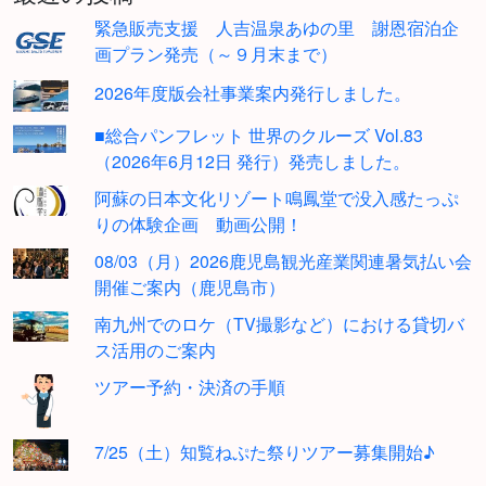
緊急販売支援 人吉温泉あゆの里 謝恩宿泊企
画プラン発売（～９月末まで）
2026年度版会社事業案内発行しました。
■総合パンフレット 世界のクルーズ Vol.83
（2026年6月12日 発行）発売しました。
阿蘇の日本文化リゾート鳴鳳堂で没入感たっぷ
りの体験企画 動画公開！
08/03（月）2026鹿児島観光産業関連暑気払い会
開催ご案内（鹿児島市）
南九州でのロケ（TV撮影など）における貸切バ
ス活用のご案内
ツアー予約・決済の手順
7/25（土）知覧ねぷた祭りツアー募集開始♪