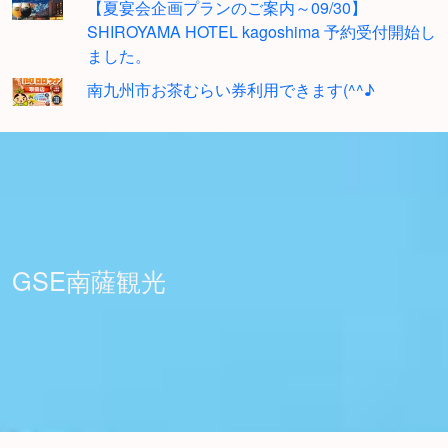
【夏宴会企画プランのご案内～09/30】
SHIROYAMA HOTEL kagoshima 予約受付開始し
ました。
南九州市お茶むらい券利用できます(^^♪
GSE南薩観光